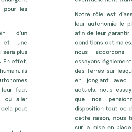
changent
éventuellement trait
 pour les
Notre rôle est d’ass
leur autonomie le p
in d’un
afin de leur garantir
é et une
conditions optimales.
i sera plus
nous accordons 
. En effet,
essayons également 
humain, ils
des Terres sur lesque
autonomes
en jonglant avec l
 leur faut
actuels, nous essay
 où aller
que nos pensionn
 cela peut
disposition tout ce d
cette raison, nous t
sur la mise en place